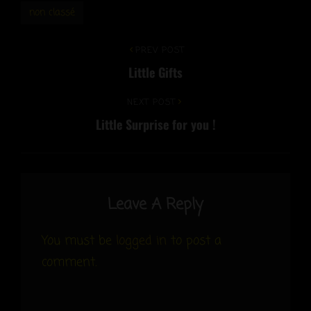
non classé
Post
Previous
PREV POST
Little Gifts
Post
navigation
Next
NEXT POST
Little Surprise for you !
Post
Leave A Reply
You must be
logged in
to post a
comment.