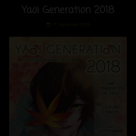
Yaoi Generation 2018
Posted
17 September 2018
on