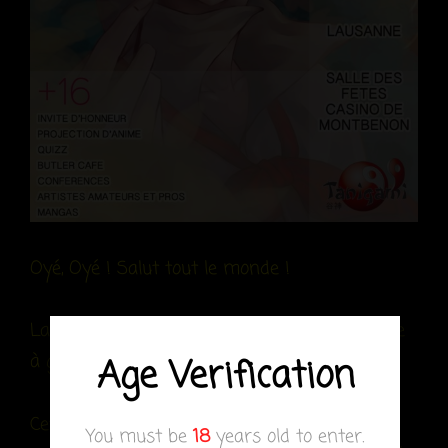
Oyé, Oyé ! Salut tout le monde !
La deuxième édition de Yaoi Generation arrive
à grands pas.^^
Age Verification
Cette fois-ci encore, nous vous réservons un
You must be
18
years old to enter.